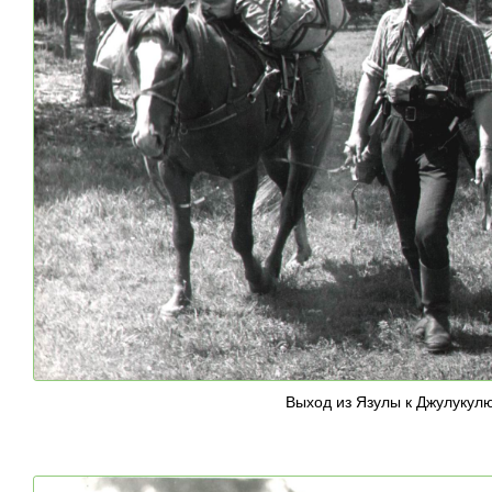
Выход из Язулы к Джулукулю