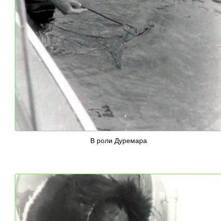
В роли Дуремара