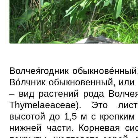
Волчея́годник обыкнове́нный
Во́лчник обыкновенный, или 
– вид растений рода Волчея
Thymelaeaceae). Это лис
высотой до 1,5 м с крепким
нижней части. Корневая си