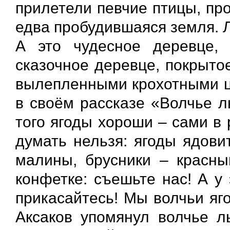
прилетели певчие птицы, пр
едва пробудившаяся земля. 
А это чудесное деревце,
сказочное деревце, покрыто
вылепленными крохотными цв
в своём рассказе «Волчье л
того ягоды хороши – сами в 
думать нельзя: ягоды ядови
малины, брусники – красны
конфетке: съешьте нас! А у 
прикасайтесь! Мы волчьи яго
Аксаков упомянул волчье л