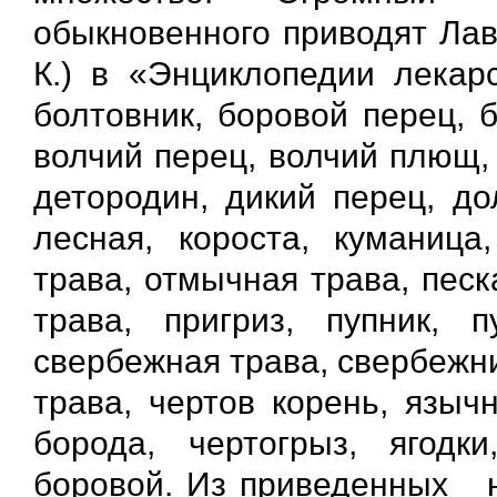
обыкновенного приводят Лав
К.) в «Энциклопедии лекарс
болтовник, боровой перец, б
волчий перец, волчий плющ, 
детородин, дикий перец, до
лесная, короста, куманица
трава, отмычная трава, песк
трава, пригриз, пупник, п
свербежная трава, свербежниц
трава, чертов корень, языч
борода, чертогрыз, ягодк
боровой. Из приведенных н