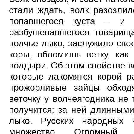
стали ждать, волк разозлил
попавшегося куста – и 
разбушевавшегося товарища,
волчье лыко, заслужило сво
коры, обломишь ветку, как
волдыри. Об этом свойстве 
которые лакомятся корой р
прожорливые зайцы обходя
веточку у волчеягодника не 
получится: за ней длинными
лыко. Русских народных 
множество. Огромный с