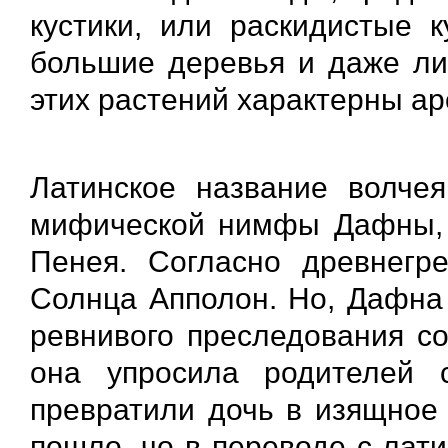
кустики, или раскидистые к
большие деревья и даже ли
этих растений характерны а
Латинское название волче
мифической нимфы Дафны, д
Пенея. Согласно древнегр
Солнца Апполон. Но, Дафна 
ревнивого преследования со
она упросила родителей 
превратили дочь в изящное 
пошло, чо в переводе с лат