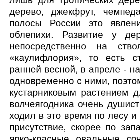
дерево, джекфрут, чемпед
полосы России это явлен
облепихи. Развитие у де
непосредственно на ств
«каулифлория», то есть ст
ранней весной, в апреле - н
одновременно с ними, поэто
кустарниковым растением д
волчеягодника очень душист
ходил в это время по лесу и
присутствие, скорее по зап
ярко-красные овальные со