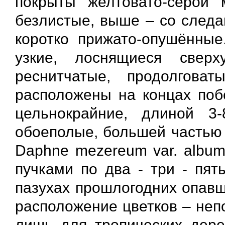
покрыты желтовато-серой 
безлистые, выше – со следа
коротко прижато-опушённые
узкие, лоснящиеся свер
реснитчатые, продолговат
расположены на концах побе
цельнокрайние, длиной 
обоеполые, большей частью 
Daphne mezereum var. album
пучками по два - три - пят
пазухах прошлогодних опавш
расположение цветков – неп
лишь для тропических дерев