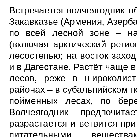
Встречается волчеягодник о
Закавказье (Армения, Азерба
по всей лесной зоне – на
(включая арктический регио
лесостепью; на восток захо
и в Дагестане. Растёт чаще
лесов, реже в широколис
районах – в субальпийском п
пойменных лесах, по бер
Волчеягодник предпочит
разрастается и ветвится при
питательными веществ