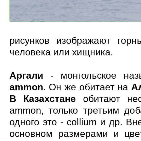
рисунков изображают гор
человека или хищника.
Аргали
- монгольское наз
ammon
. Он же обитает на
А
В Казахстане
обитают не
ammon, только третьим доб
одного это - collium и др. В
основном размерами и цвет