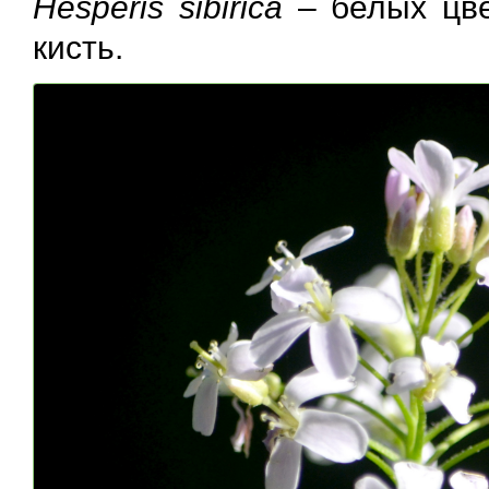
Hesperis sibirica
– белых цве
кисть.