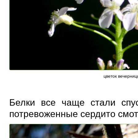
цветок вечерниц
Белки все чаще стали спу
потревоженные сердито смот