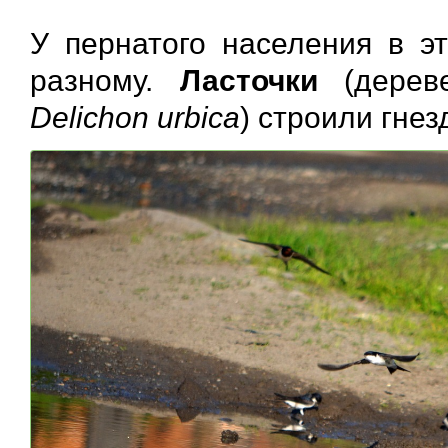
У пернатого населения в э
разному.
Ласточки
(дерев
Delichon urbica
) строили гне