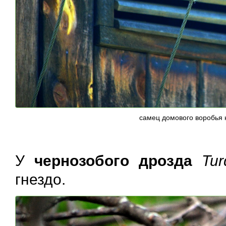
самец домового воробья 
У
чернозобого дрозда
Tur
гнездо.