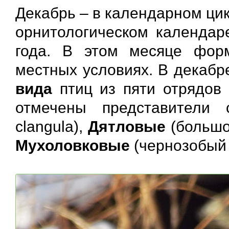
Декабрь – в календарном цик
орнитологическом календар
года. В этом месяце фор
местных условиях. В декабр
вида
птиц из пяти отрядов
отмечены представители
clangula),
Дятловые
(большо
Мухоловковые
(чернозобый д