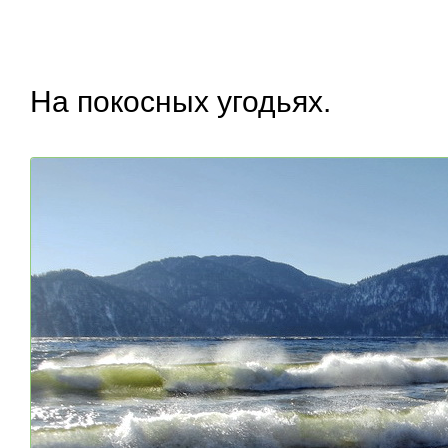
На покосных угодьях.