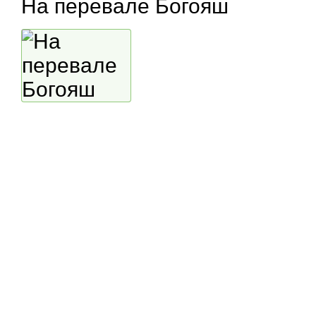
На перевале Богояш