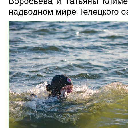
Воробьёва и Татьяны Климе
надводном мире Телецкого оз