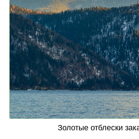
Золотые отблески зак