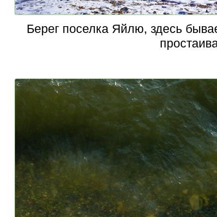
Берег поселка Яйлю, здесь быва
простаива