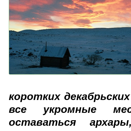
коротких декабрьски
все укромные ме
оставаться архар