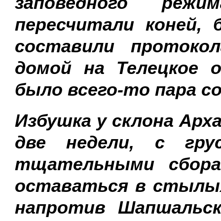
заповедного режи
пересчитали коней, 
составили протоко
домой на Телецкое о
было всего-то пара 
Избушка у склона Арх
две недели, с гр
тщательными сбора
оставаться в стылых
напротив Шапшальск