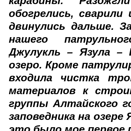
карабины. Разожг
обогрелись, сварили
двинулись дальше. З
нашего патрульно
Джулукль – Язула – 
озеро. Кроме патрули
входила чистка тр
материалов к строи
группы Алтайского г
заповедника на озере 
это было мое первое 