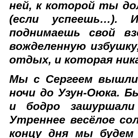
ней, к которой ты д
(если успеешь…).
поднимаешь свой в
вожделенную избушку,
отдых, и которая ни
Мы с Сергеем вышли
ночи до Узун-Оюка. 
и бодро зашуршали
Утреннее весёлое со
концу дня мы будем 