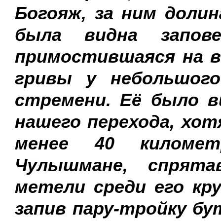
Богояж, за ним доли
была видна запове
примостившаяся на в
гривы у небольшого
стремени. Её было в
нашего перехода, хот
менее 40 киломе
Чулышмане, спрят
метели среди его кр
запив пару-тройку б