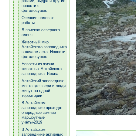
рогами, выдра и другие
новости с
фотоловушек
Осенние полевые
работы
В поисках северного
оленя
Животный мир
Алтайского заповедника
в начале лета. Новости
фотоловушек.
Новости из жизни
животных Алтайского
заповедника. Весна.
Алтайский заповедник:
место где звери и люди
живут на одной
территории
В Алтайском
заповеднике проходят
очередные зимние
маршрутные
учёты-2019
В Алтайском
заповеднике активных