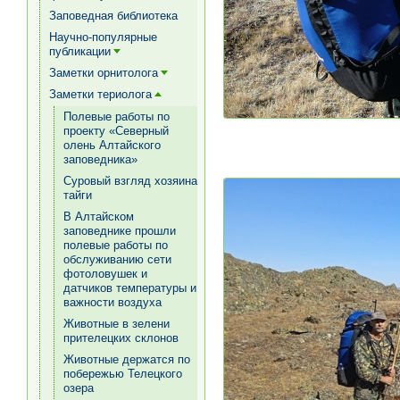
[+]
Заповедная библиотека
Научно-популярные
публикации
[+]
Заметки орнитолога
[+]
Заметки териолога
[+]
Полевые работы по
проекту «Северный
олень Алтайского
заповедника»
Суровый взгляд хозяина
тайги
В Алтайском
заповеднике прошли
полевые работы по
обслуживанию сети
фотоловушек и
датчиков температуры и
важности воздуха
Животные в зелени
прителецких склонов
Животные держатся по
побережью Телецкого
озера