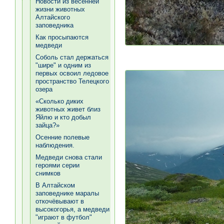
Новости из весенней
жизни животных
Алтайского
заповедника
Как просыпаются
медведи
Соболь стал держаться
"шире" и одним из
первых освоил ледовое
пространство Телецкого
озера
«Сколько диких
животных живет близ
Яйлю и кто добыл
зайца?»
Осенние полевые
наблюдения.
Медведи снова стали
героями серии
снимков
В Алтайском
заповеднике маралы
откочёвывают в
высокогорья, а медведи
"играют в футбол"