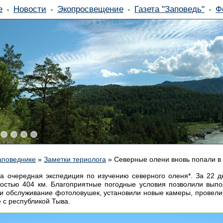
е
Новости
Экопросвещение
Газета "Заповедь"
Ф
аповеднике
»
Заметки териолога
»
Северные олени вновь попали в
а очередная экспедиция по изучению северного оленя*. За 22 д
стью 404 км. Благоприятные погодные условия позволили выпол
ли обслуживание фотоловушек, установили новые камеры, провели
е с республикой Тыва.