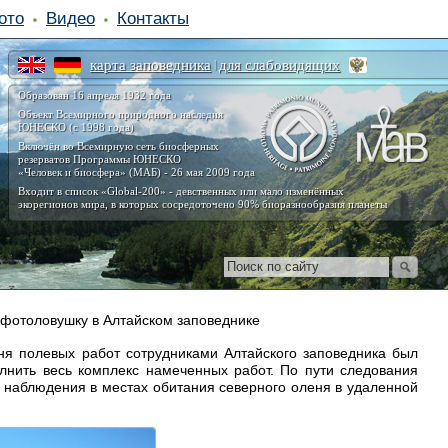
ото
Видео
Контакты
карта заповедника
для слабовидящих
|
Образован 16 апреля 1932 года
Объект Всемирного природного наследия
ЮНЕСКО (с 1998 года)
Включён во Всемирную сеть биосферных
резерватов Программы ЮНЕСКО
«Человек и биосфера» (МАБ) - 26 мая 2009 года
Входит в список «Global-200» - девственных или мало изменённых
экорегионов мира, в которых сосредоточено 90% биоразнообразия планеты
 фотоловушку в Алтайском заповеднике
ня полевых работ сотрудниками Алтайского заповедника был
нить весь комплекс намеченных работ. По пути следования
 наблюдения в местах обитания северного оленя в удаленной