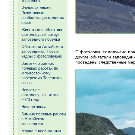
териолога
Изучение опыта
Пажетновых
реабилитации медвежат
сирот
Животные в объективе
фотоловушек вокруг
заповедного поселка
Обитатели Алтайского
заповедника. Новые
С фотоловушек получено почт
кадры с фотоловушек
другие обитатели заповедни
проведены следственные ме
Заметки о зимних
полевых работах по
юго-восточному
побережью Телецкого
озера
Новости с
фотоловушек: итоги
2020 года
Начало зимы
Зимние полевые работы
в Алтайском
заповеднике
Марал с необычными