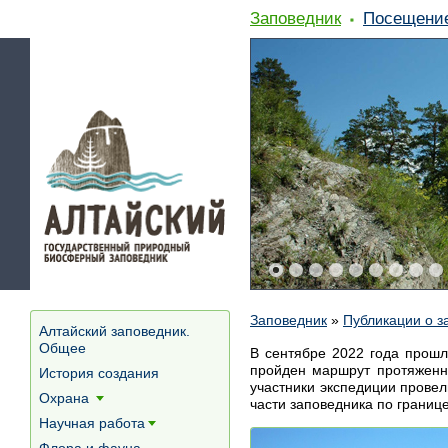
Заповедник
Посещени
Заповедник
»
Публикации о з
Алтайский заповедник.
Общее
В сентябре 2022 года прошл
пройден маршрут протяженно
История создания
участники экспедиции прове
Охрана
части заповедника по границ
[+]
Научная работа
[+]