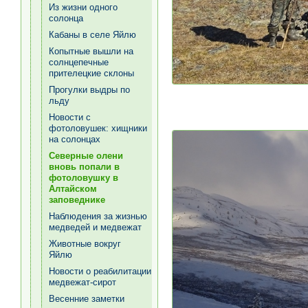
Из жизни одного
солонца
Кабаны в селе Яйлю
Копытные вышли на
солнцепечные
прителецкие склоны
Прогулки выдры по
льду
Новости с
фотоловушек: хищники
на солонцах
Северные олени
вновь попали в
фотоловушку в
Алтайском
заповеднике
Наблюдения за жизнью
медведей и медвежат
Животные вокруг
Яйлю
Новости о реабилитации
медвежат-сирот
Весенние заметки