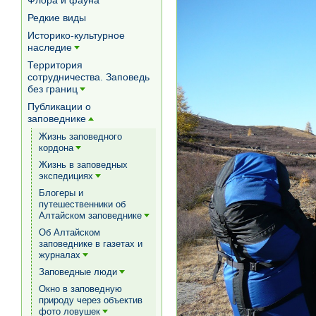
Флора и фауна
Редкие виды
Историко-культурное
наследие
[+]
Территория
сотрудничества. Заповедь
без границ
[+]
Публикации о
заповеднике
[+]
Жизнь заповедного
кордона
[+]
Жизнь в заповедных
экспедициях
[+]
Блогеры и
путешественники об
Алтайском заповеднике
[+]
Об Алтайском
заповеднике в газетах и
журналах
[+]
Заповедные люди
[+]
Окно в заповедную
природу через объектив
фото ловушек