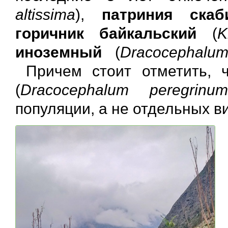
altissima
),
патриния скаб
горичник байкальский
(
K
иноземный
(
Dracocephalu
Причем стоит отметить,
(
Dracocephalum peregrinu
популяции, а не отдельных в