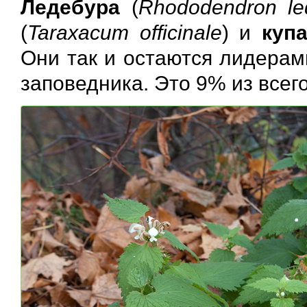
Ледебура
(
Rhododendron led
(
Taraxacum officinale
) и
куп
Они так и остаются лидерам
заповедника. Это 9% из всего