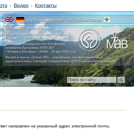
ото
Видео
Контакты
карта заповедника
для слабовидящих
|
Образован 16 апреля 1932 года
Объект Всемирного природного наследия
ЮНЕСКО (с 1998 года)
Включён во Всемирную сеть биосферных
резерватов Программы ЮНЕСКО
«Человек и биосфера» (МАБ) - 26 мая 2009 года
Входит в список «Global-200» - девственных или мало изменённых
экорегионов мира, в которых сосредоточено 90% биоразнообразия планеты
вет направлен на указанный адрес электронной почты.