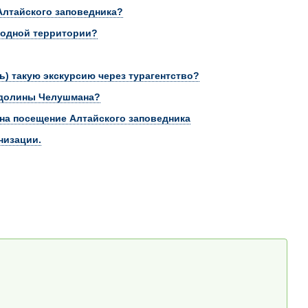
лтайского заповедника?
родной территории?
ь) такую экскурсию через турагентство?
о долины Челушмана?
на посещение Алтайского заповедника
низации.