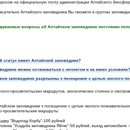
опросом на официальную почту администрации Алтайского биосфер
асательно Алтайского заповедника Вы сможете в группах заповед
задаваемые вопросы об Алтайском заповеднике постоянно поп
 статус имеет Алтайский заповедник?
оведнике можно остановиться с ночлегом и на каких условиях
ском заповеднике разрешены к посещению с целью эколого-по
лого-просветитльских маршрутов, экологических стоянок и смотр
айском заповеднике к посещению с целью эколого-познавательно
о-просветительские маршруты:
адку "Водопад Корбу"-100 рублей
стоянка "Усадьба заповедника Яйлю"-50 рублей, въезд автомобиля 