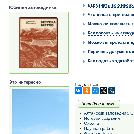
Как узнать всю необ
Юбилей заповедника
Что делать при возн
Можно ли посещать т
Как попасть на экску
Можно ли проехать в
Перечень документов
Как подать ходатайс
Это интересно
Поделиться:
Читайте также:
Алтайский заповедник. 
История создания
Охрана
Научная работа
Флора и фауна