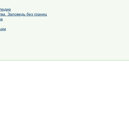
следие
ва. Заповедь без границ
ке
ции