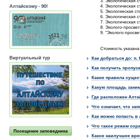
3. Экологическая 
4. Экологическая с
Алтайскому - 90!
5. Экологиеская с
6. Экологическая 
7. Экологическая 
8. Эколого-просве
9. "Эколого-просв
Стоимость указана 
Виртуальный тур
Как добраться до: п.
Как получить пропус
Какие правила сущес
Какую площадь заним
Где расположен Алта
Что означает, что за
Как можно попасть в
Что такое режим охр
Посещение заповедника
Какое наилучшее вре