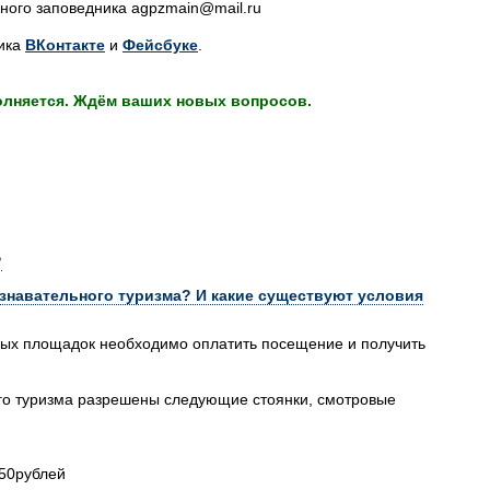
ного заповедника agpzmain@mail.ru
ника
ВКонтакте
и
Фейсбуке
.
олняется. Ждём ваших новых вопросов.
?
знавательного туризма? И какие существуют условия
овых площадок необходимо оплатить посещение и получить
го туризма разрешены следующие стоянки, смотровые
-50рублей