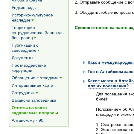
Флора и фауна
2. Отправьте сообщение с в
Редкие виды
3. Обсудить любые вопросы к
Историко-культурное
наследие
[+]
Список ответов на часто 
Территория
сотрудничества. Заповедь
без границ
[+]
Публикации о
заповеднике
[+]
Документы
Какой международный
Противодействие
коррупции
Где в Алтайском зап
Обращение с отходами
Какие места в Алтай
[+]
Интерактивная карта
для их посещения?
Сотрудники
Для посещения эко
[+]
билет
Вакансии заповедника
Ответы на часто
Положением об Алт
задаваемые вопросы
площадки и эколог
Алтайскому - 90!
1. Смотровая площ
2. Экологическая 