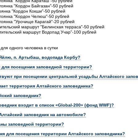
стоянка "Кордон Караташ"-50 рублей
тоянка "Кордон Байгазан"-50 рублей
тоянка "Кордон Кокши"-50 рублей
стоянка "Кордон Челюш"-50 рублей
стоянка "Урочище Карагай"-20 рублей
тительский маршрут "Белинская терраса"-50 рублей
етительский маршрут Водопад Учар"-100 рублей
для одного человека в сутки
 Яйлю, п. Артыбаш, водопада Корбу?
к для посещения заповедной территории?
твуют при посещении центральной усадьбы Алтайского запов
ает территория Алтайского заповедника?
йский заповедник?
поведник входит в список «Global-200» (фонд WWF)?
 Алтайский заповедник на автомобиле?
аны заповедной территории?
мя для посещения территории Алтайского заповедника?