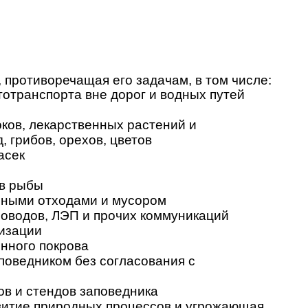
 противоречащая его задачам, в том числе:
тотранспорта вне дорог и водных путей
оков, лекарственных растений и
, грибов, орехов, цветов
асек
ов рыбы
нными отходами и мусором
роводов, ЛЭП и прочих коммуникаций
тизации
нного покрова
поведником без согласования с
в и стендов заповедника
витие природных процессов и угрожающая