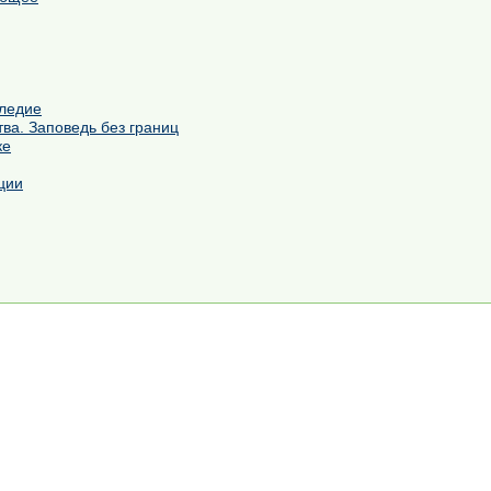
следие
ва. Заповедь без границ
ке
ции