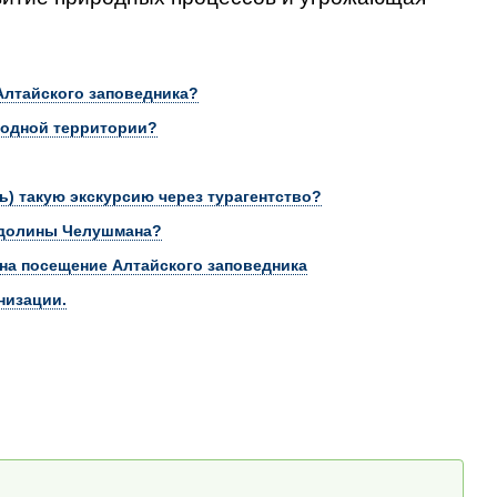
лтайского заповедника?
родной территории?
ь) такую экскурсию через турагентство?
о долины Челушмана?
на посещение Алтайского заповедника
низации.