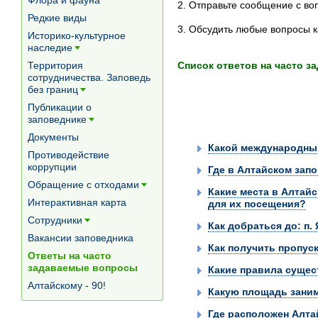
Флора и фауна
2. Отправьте сообщение с в
Редкие виды
3. Обсудить любые вопросы к
Историко-культурное
наследие
[+]
Список ответов на часто 
Территория
сотрудничества. Заповедь
без границ
[+]
Публикации о
заповеднике
[+]
Документы
Какой международный
Противодействие
коррупции
Где в Алтайском зап
Обращение с отходами
Какие места в Алтай
[+]
Интерактивная карта
для их посещения?
Сотрудники
Как добраться до: п.
[+]
Вакансии заповедника
Как получить пропус
Ответы на часто
задаваемые вопросы
Какие правила сущес
Алтайскому - 90!
Какую площадь заним
Где расположен Алта