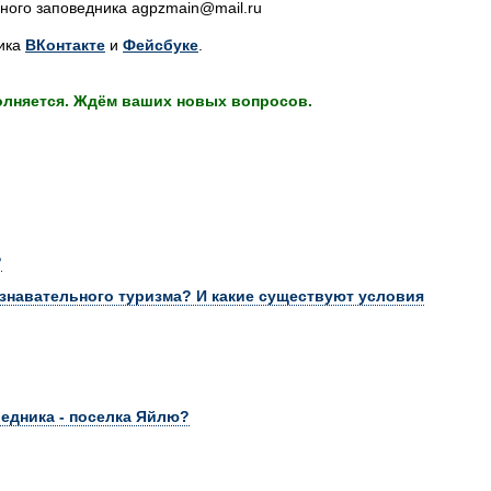
ного заповедника agpzmain@mail.ru
ника
ВКонтакте
и
Фейсбуке
.
олняется. Ждём ваших новых вопросов.
?
знавательного туризма? И какие существуют условия
едника - поселка Яйлю?