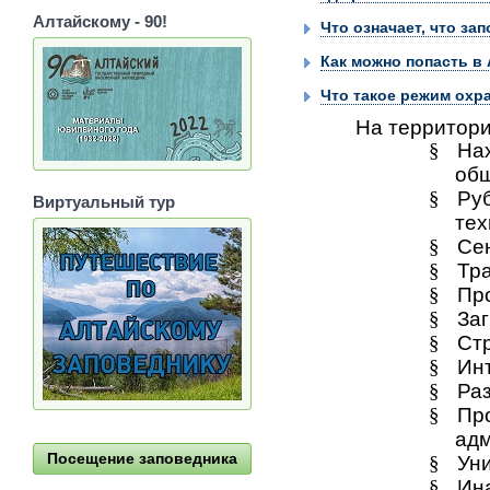
Алтайскому - 90!
Что означает, что за
Как можно попасть в
Что такое режим охр
На территори
§
Нах
общ
§
Руб
Виртуальный тур
тех
§
Сен
§
Тр
§
Пр
§
За
§
Стр
§
Ин
§
Ра
§
Про
адм
Посещение заповедника
§
Ун
§
Ин