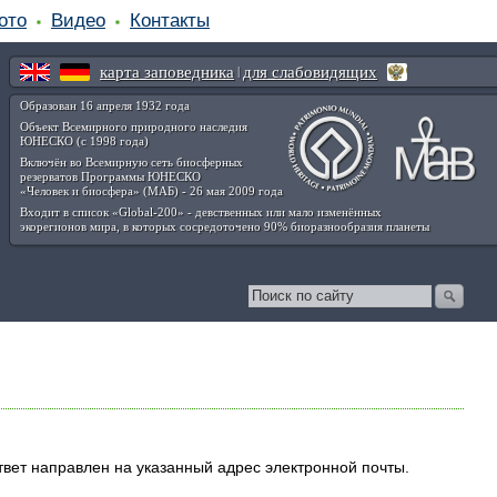
ото
Видео
Контакты
карта заповедника
для слабовидящих
|
Образован 16 апреля 1932 года
Объект Всемирного природного наследия
ЮНЕСКО (с 1998 года)
Включён во Всемирную сеть биосферных
резерватов Программы ЮНЕСКО
«Человек и биосфера» (МАБ) - 26 мая 2009 года
Входит в список «Global-200» - девственных или мало изменённых
экорегионов мира, в которых сосредоточено 90% биоразнообразия планеты
вет направлен на указанный адрес электронной почты.