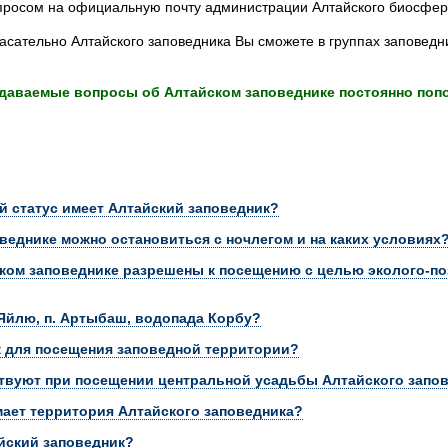
опросом на официальную почту администрации Алтайского биосфер
асательно Алтайского заповедника Вы сможете в группах заповед
задаваемые вопросы об Алтайском заповеднике постоянно поп
 статус имеет Алтайский заповедник?
оведнике можно остановиться с ночлегом и на каких условиях
ском заповеднике разрешены к посещению с целью эколого-по
 Яйлю, п. Артыбаш, водопада Корбу?
к для посещения заповедной территории?
твуют при посещении центральной усадьбы Алтайского запов
ает территория Алтайского заповедника?
йский заповедник?