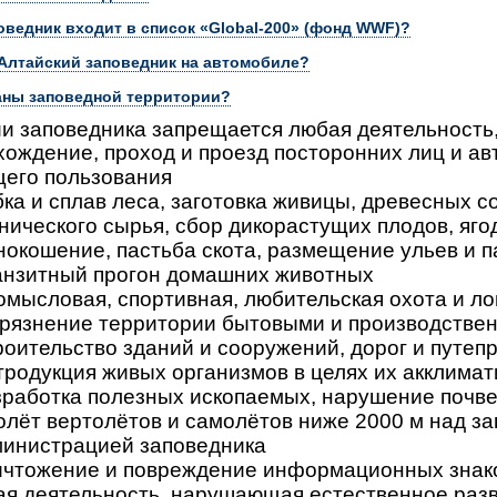
поведник входит в список «Global-200» (фонд WWF)?
 Алтайский заповедник на автомобиле?
аны заповедной территории?
и заповедника запрещается любая деятельность,
ождение, проход и проезд посторонних лиц и ав
его пользования
ка и сплав леса, заготовка живицы, древесных с
нического сырья, сбор дикорастущих плодов, ягод
окошение, пастьба скота, размещение ульев и п
анзитный прогон домашних животных
омысловая, спортивная, любительская охота и л
грязнение территории бытовыми и производстве
оительство зданий и сооружений, дорог и путеп
тродукция живых организмов в целях их акклима
зработка полезных ископаемых, нарушение почве
лёт вертолётов и самолётов ниже 2000 м над за
инистрацией заповедника
ичтожение и повреждение информационных знако
ая деятельность, нарушающая естественное раз